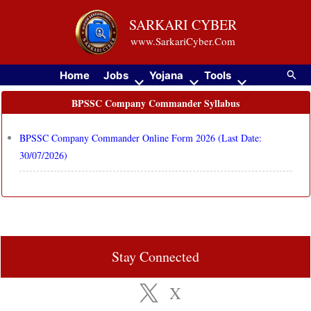
Skip
SARKARI CYBER
to
www.SarkariCyber.Com
content
Searc
Home
Jobs
Yojana
Tools
BPSSC Company Commander Syllabus
BPSSC Company Commander Online Form 2026 (Last Date:
30/07/2026)
Stay Connected
X