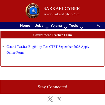
Skip
SARKARI CYBER
to
www.SarkariCyber.Com
content
Searc
Home
Jobs
Yojana
Tools
Government Teacher Exam
Central Teacher Eligibility Test CTET September 2026 Apply
Online Form
Stay Connected
X