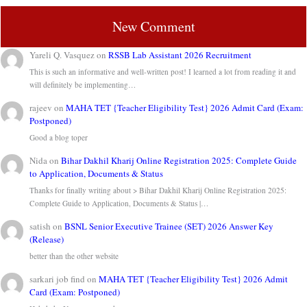
New Comment
Yareli Q. Vasquez
on
RSSB Lab Assistant 2026 Recruitment
This is such an informative and well-written post! I learned a lot from reading it and
will definitely be implementing…
rajeev
on
MAHA TET {Teacher Eligibility Test} 2026 Admit Card (Exam:
Postponed)
Good a blog toper
Nida
on
Bihar Dakhil Kharij Online Registration 2025: Complete Guide
to Application, Documents & Status
Thanks for finally writing about > Bihar Dakhil Kharij Online Registration 2025:
Complete Guide to Application, Documents & Status |…
satish
on
BSNL Senior Executive Trainee (SET) 2026 Answer Key
(Release)
better than the other website
sarkari job find
on
MAHA TET {Teacher Eligibility Test} 2026 Admit
Card (Exam: Postponed)