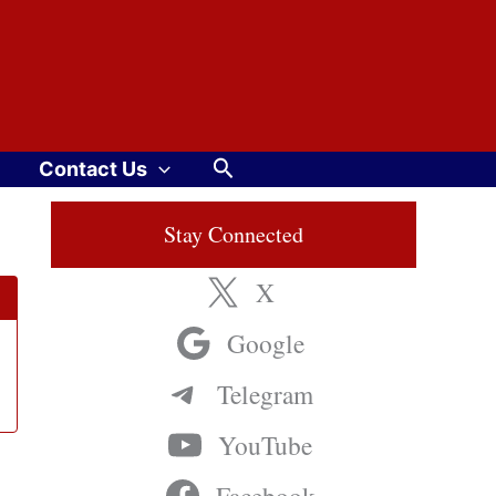
Search
Contact Us
Stay Connected
X
Google
Telegram
YouTube