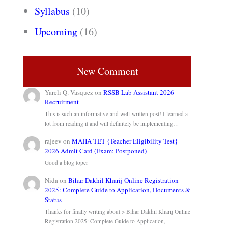
Syllabus
(10)
Upcoming
(16)
New Comment
Yareli Q. Vasquez
on
RSSB Lab Assistant 2026
Recruitment
This is such an informative and well-written post! I learned a
lot from reading it and will definitely be implementing…
rajeev
on
MAHA TET {Teacher Eligibility Test}
2026 Admit Card (Exam: Postponed)
Good a blog toper
Nida
on
Bihar Dakhil Kharij Online Registration
2025: Complete Guide to Application, Documents &
Status
Thanks for finally writing about > Bihar Dakhil Kharij Online
Registration 2025: Complete Guide to Application,