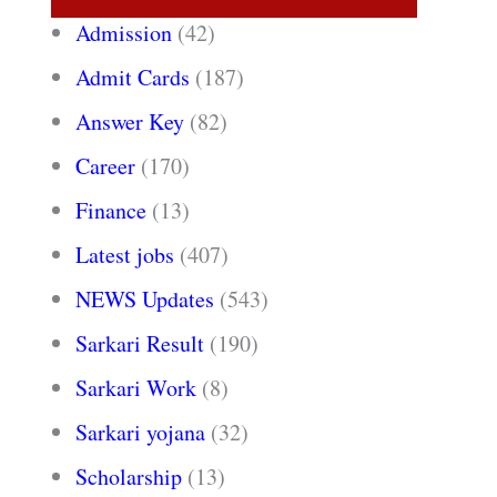
Admission
(42)
Admit Cards
(187)
Answer Key
(82)
Career
(170)
Finance
(13)
Latest jobs
(407)
NEWS Updates
(543)
Sarkari Result
(190)
Sarkari Work
(8)
Sarkari yojana
(32)
Scholarship
(13)