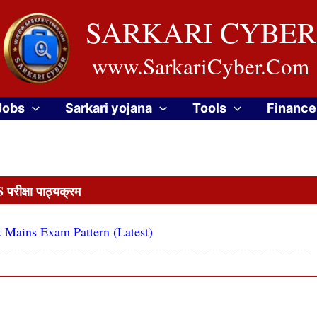
SARKARI CYBER
www.SarkariCyber.Com
Jobs
Sarkari yojana
Tools
Finance
 परीक्षा पाठ्यक्रम
 Mains Exam Pattern (Latest)