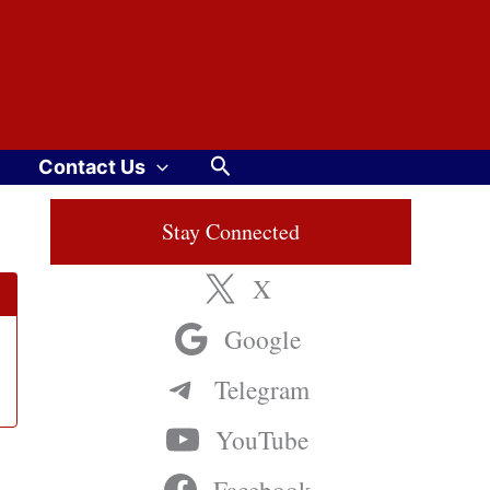
Search
Contact Us
Stay Connected
X
Google
Telegram
YouTube