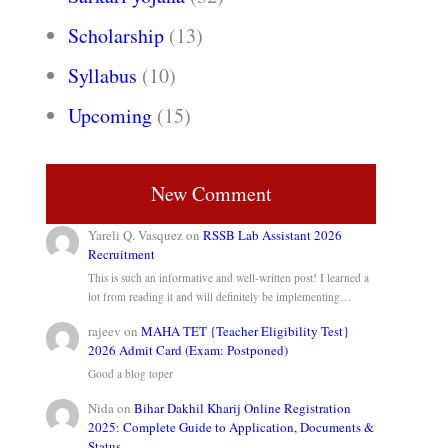
Scholarship
(13)
Syllabus
(10)
Upcoming
(15)
New Comment
Yareli Q. Vasquez
on
RSSB Lab Assistant 2026
Recruitment
This is such an informative and well-written post! I learned a
lot from reading it and will definitely be implementing…
rajeev
on
MAHA TET {Teacher Eligibility Test}
2026 Admit Card (Exam: Postponed)
Good a blog toper
Nida
on
Bihar Dakhil Kharij Online Registration
2025: Complete Guide to Application, Documents &
Status