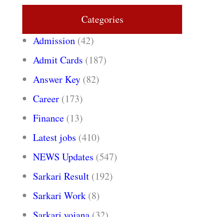
Categories
Admission
(42)
Admit Cards
(187)
Answer Key
(82)
Career
(173)
Finance
(13)
Latest jobs
(410)
NEWS Updates
(547)
Sarkari Result
(192)
Sarkari Work
(8)
Sarkari yojana
(32)