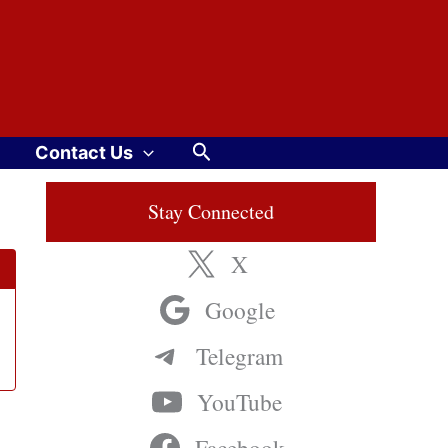
Search
Contact Us
Stay Connected
X
Google
Telegram
YouTube