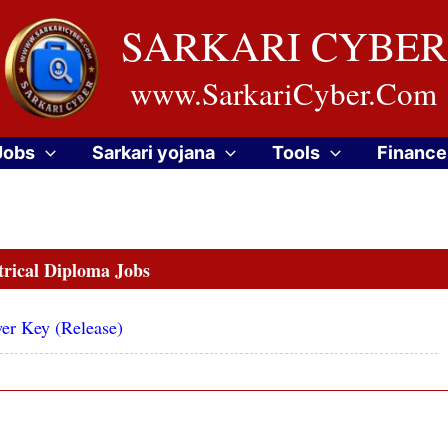
SARKARI CYBER
www.SarkariCyber.Com
Jobs
Sarkari yojana
Tools
Finance
trical Diploma Jobs
er Key (Release)