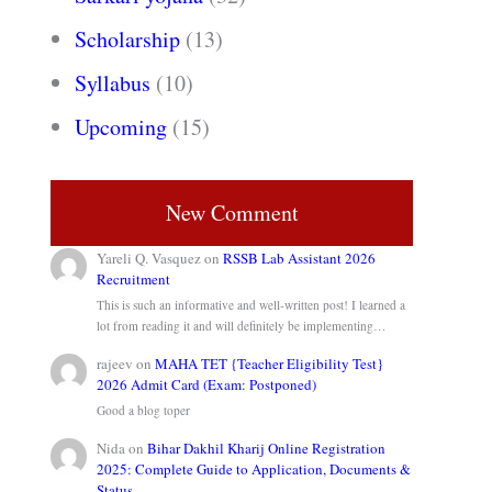
Scholarship
(13)
Syllabus
(10)
Upcoming
(15)
New Comment
Yareli Q. Vasquez
on
RSSB Lab Assistant 2026
Recruitment
This is such an informative and well-written post! I learned a
lot from reading it and will definitely be implementing…
rajeev
on
MAHA TET {Teacher Eligibility Test}
2026 Admit Card (Exam: Postponed)
Good a blog toper
Nida
on
Bihar Dakhil Kharij Online Registration
2025: Complete Guide to Application, Documents &
Status