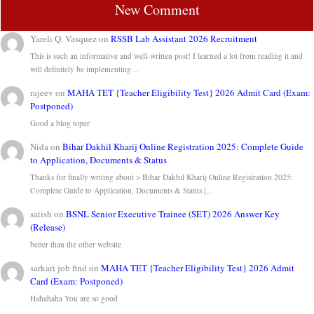
New Comment
Yareli Q. Vasquez
on
RSSB Lab Assistant 2026 Recruitment
This is such an informative and well-written post! I learned a lot from reading it and
will definitely be implementing…
rajeev
on
MAHA TET {Teacher Eligibility Test} 2026 Admit Card (Exam:
Postponed)
Good a blog toper
Nida
on
Bihar Dakhil Kharij Online Registration 2025: Complete Guide
to Application, Documents & Status
Thanks for finally writing about > Bihar Dakhil Kharij Online Registration 2025:
Complete Guide to Application, Documents & Status |…
satish
on
BSNL Senior Executive Trainee (SET) 2026 Answer Key
(Release)
better than the other website
sarkari job find
on
MAHA TET {Teacher Eligibility Test} 2026 Admit
Card (Exam: Postponed)
Hahahaha You are so good