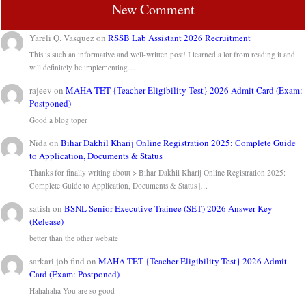
New Comment
Yareli Q. Vasquez
on
RSSB Lab Assistant 2026 Recruitment
This is such an informative and well-written post! I learned a lot from reading it and
will definitely be implementing…
rajeev
on
MAHA TET {Teacher Eligibility Test} 2026 Admit Card (Exam:
Postponed)
Good a blog toper
Nida
on
Bihar Dakhil Kharij Online Registration 2025: Complete Guide
to Application, Documents & Status
Thanks for finally writing about > Bihar Dakhil Kharij Online Registration 2025:
Complete Guide to Application, Documents & Status |…
satish
on
BSNL Senior Executive Trainee (SET) 2026 Answer Key
(Release)
better than the other website
sarkari job find
on
MAHA TET {Teacher Eligibility Test} 2026 Admit
Card (Exam: Postponed)
Hahahaha You are so good