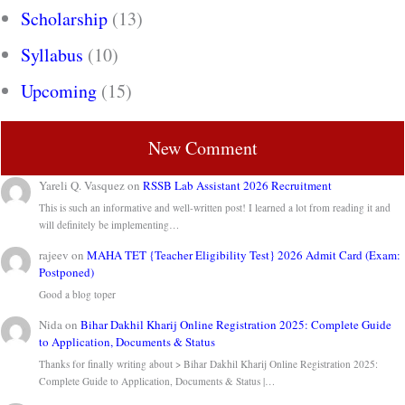
Scholarship
(13)
Syllabus
(10)
Upcoming
(15)
New Comment
Yareli Q. Vasquez
on
RSSB Lab Assistant 2026 Recruitment
This is such an informative and well-written post! I learned a lot from reading it and
will definitely be implementing…
rajeev
on
MAHA TET {Teacher Eligibility Test} 2026 Admit Card (Exam:
Postponed)
Good a blog toper
Nida
on
Bihar Dakhil Kharij Online Registration 2025: Complete Guide
to Application, Documents & Status
Thanks for finally writing about > Bihar Dakhil Kharij Online Registration 2025:
Complete Guide to Application, Documents & Status |…