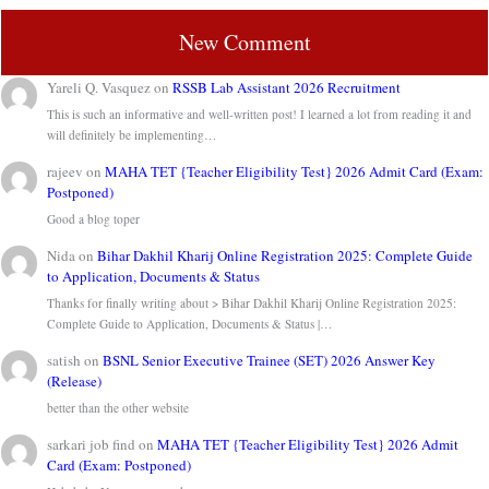
New Comment
Yareli Q. Vasquez
on
RSSB Lab Assistant 2026 Recruitment
This is such an informative and well-written post! I learned a lot from reading it and
will definitely be implementing…
rajeev
on
MAHA TET {Teacher Eligibility Test} 2026 Admit Card (Exam:
Postponed)
Good a blog toper
Nida
on
Bihar Dakhil Kharij Online Registration 2025: Complete Guide
to Application, Documents & Status
Thanks for finally writing about > Bihar Dakhil Kharij Online Registration 2025:
Complete Guide to Application, Documents & Status |…
satish
on
BSNL Senior Executive Trainee (SET) 2026 Answer Key
(Release)
better than the other website
sarkari job find
on
MAHA TET {Teacher Eligibility Test} 2026 Admit
Card (Exam: Postponed)