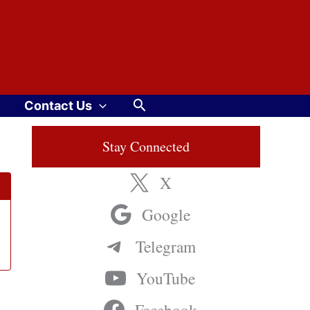
Search
Contact Us
Stay Connected
X
Google
Telegram
YouTube