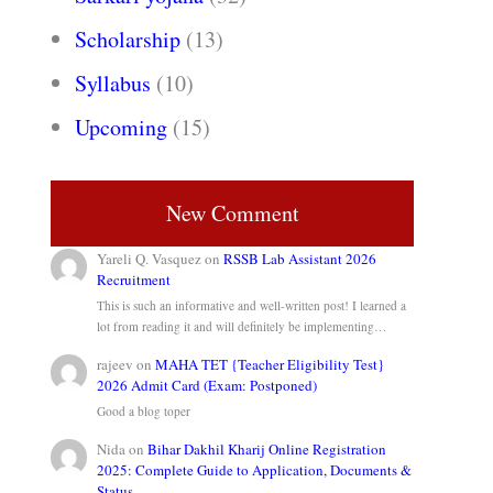
Scholarship
(13)
Syllabus
(10)
Upcoming
(15)
New Comment
Yareli Q. Vasquez
on
RSSB Lab Assistant 2026
Recruitment
This is such an informative and well-written post! I learned a
lot from reading it and will definitely be implementing…
rajeev
on
MAHA TET {Teacher Eligibility Test}
2026 Admit Card (Exam: Postponed)
Good a blog toper
Nida
on
Bihar Dakhil Kharij Online Registration
2025: Complete Guide to Application, Documents &
Status