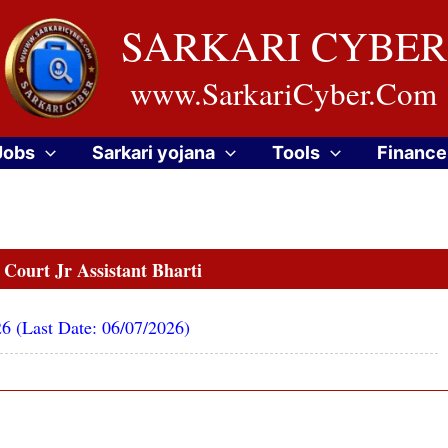
SARKARI CYBER
www.SarkariCyber.Com
Jobs
Sarkari yojana
Tools
Finance
ourt Jr Assistant Bharti
 (Last Date: 06/07/2026)