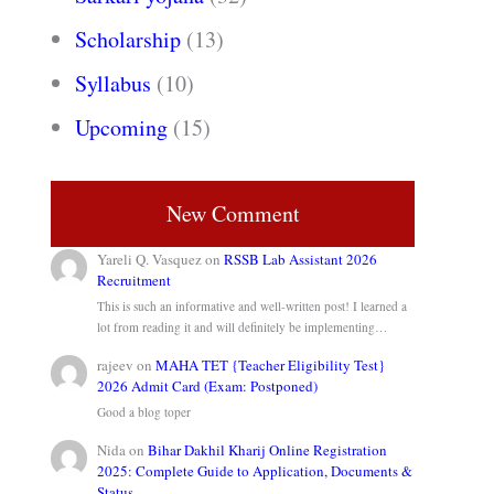
Scholarship
(13)
Syllabus
(10)
Upcoming
(15)
New Comment
Yareli Q. Vasquez
on
RSSB Lab Assistant 2026
Recruitment
This is such an informative and well-written post! I learned a
lot from reading it and will definitely be implementing…
rajeev
on
MAHA TET {Teacher Eligibility Test}
2026 Admit Card (Exam: Postponed)
Good a blog toper
Nida
on
Bihar Dakhil Kharij Online Registration
2025: Complete Guide to Application, Documents &
Status