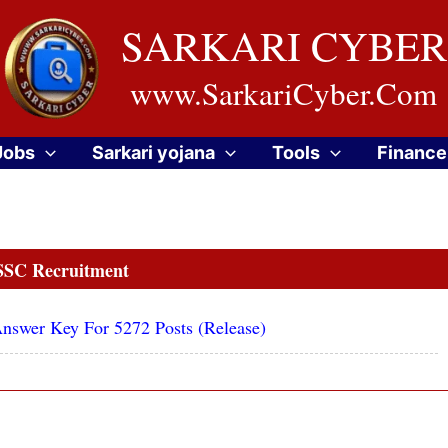
SARKARI CYBER
www.SarkariCyber.Com
Jobs
Sarkari yojana
Tools
Finance
SC Recruitment
wer Key For 5272 Posts (Release)