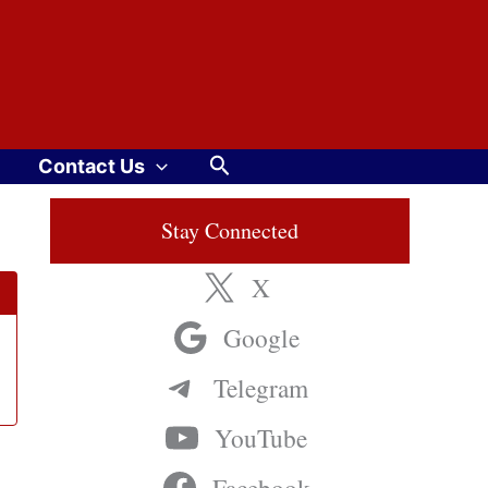
Search
Contact Us
Stay Connected
X
Google
Telegram
YouTube